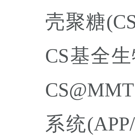
壳聚糖
(CS
CS
基
全
生
CS@MMT
系统
(
APP