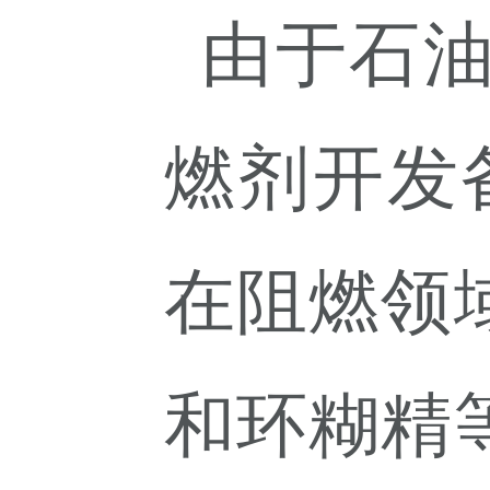
由于石
燃剂开发
在阻燃领
和环糊精