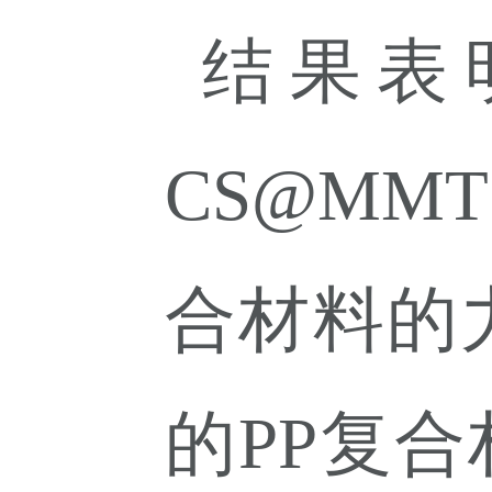
结果表
CS@MMT
合材料的
的
PP
复合