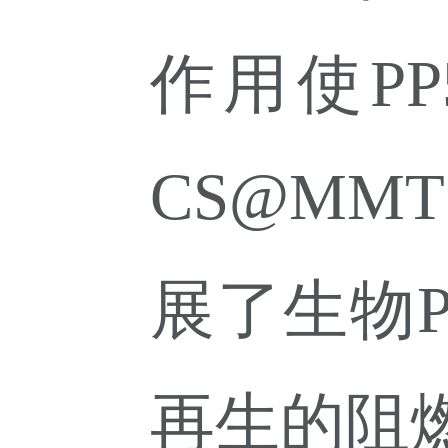
作用
使
PP
CS@MMT
展了生物
再生的阻