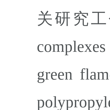
关研究工
complexes 
green flam
polypropyl